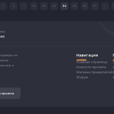
1
2
...
91
92
93
94
95
96
97
...
ены
v93
Навигация
 серверы по
аемся
Главная страница
ми игр и
Новости проекта
Магазин привилегий
Форум
 проекта