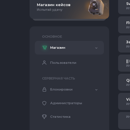
S
Магазин кейсов
И
Испытай удачу
F
И
ОСНОВНОЕ
З
И
Магазин
Пользователи
И
СЕРВЕРНАЯ ЧАСТЬ
Qi
И
Блокировки
V
Администраторы
И
Статистика
И