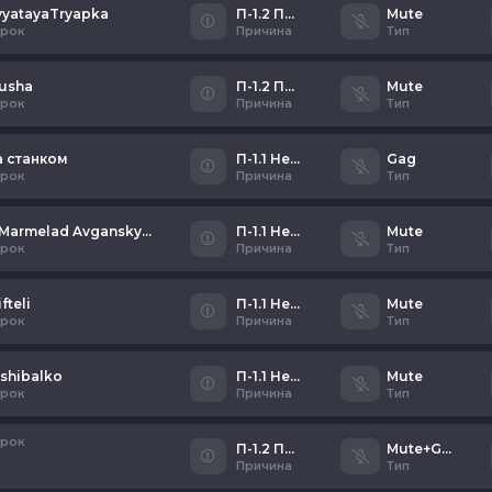
vyatayaTryapka
П-1.2 Писклявый школьник
Mute
грок
Причина
Тип
lusha
П-1.2 Писклявый школьник
Mute
грок
Причина
Тип
а станком
П-1.1 Неадекватное общение
Gag
грок
Причина
Тип
|| Marmelad Avgansky || ☠
П-1.1 Неадекватное общение
Mute
грок
Причина
Тип
fteli
П-1.1 Неадекватное общение
Mute
грок
Причина
Тип
ishibalko
П-1.1 Неадекватное общение
Mute
грок
Причина
Тип
грок
П-1.2 Писклявый школьник
Mute+Gag
Причина
Тип