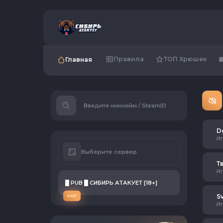
Правила
ТОП Хрюшек
Главная
Введите никнейм / SteamID
D
И
Выберите сервер
Т
И
█ PUB █ СИБИРЬ АТАКУЕТ [18+]
S
HOT
И