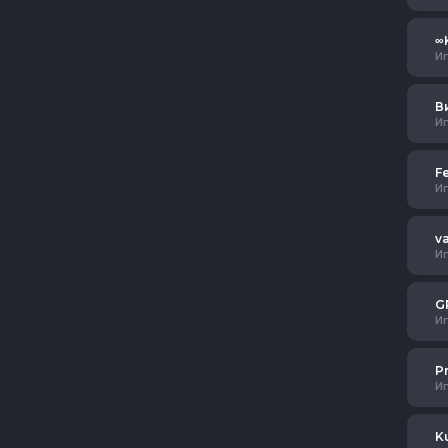
∞
И
В
И
Fe
И
v
И
G
И
P
И
K