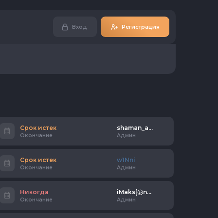
Вход
Регистрация
Срок истек
shaman_alex55rus
Окончание
Админ
Срок истек
w1Nni
Окончание
Админ
Никогда
iMaks[㋛n] ☂
Окончание
Админ