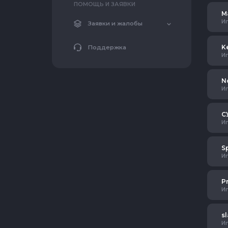
ПОМОЩЬ И ЗАЯВКИ
М
И
Заявки и жалобы
K
Поддержка
И
N
И
С
И
S
И
P
И
s
И