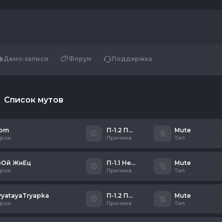
Демо-записи
Форум
Поддержка
Список мутов
om
П-1.2 Писклявый школьник
Mute
грок
Причина
Тип
вОй ЖнЕц
П-1.1 Неадекватное общение
Mute
грок
Причина
Тип
vyatayaTryapka
П-1.2 Писклявый школьник
Mute
грок
Причина
Тип