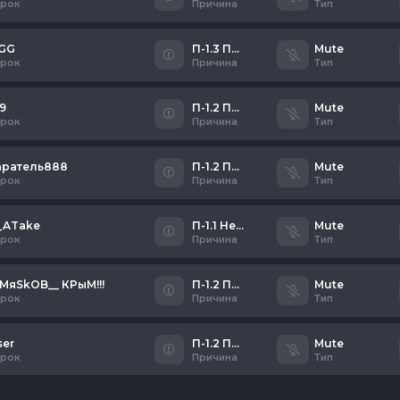
грок
Причина
Тип
GG
П-1.3 Плохой микрофон/флуд
Mute
грок
Причина
Тип
t9
П-1.2 Писклявый школьник
Mute
грок
Причина
Тип
аратель888
П-1.2 Писклявый школьник
Mute
грок
Причина
Тип
_ATake
П-1.1 Неадекватное общение
Mute
грок
Причина
Тип
_MяSkOB__ КРыМ!!!
П-1.2 Писклявый школьник
Mute
грок
Причина
Тип
ser
П-1.2 Писклявый школьник
Mute
грок
Причина
Тип