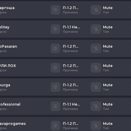
аргоша
П-1.2 Писклявый школьник
Mute
грок
Причина
Тип
elitey
П-1.1 Неадекватное общение
Mute
грок
Причина
Тип
oPasaran
П-1.2 Писклявый школьник
Mute
грок
Причина
Тип
УЛИ ЛОХ
П-1.2 Писклявый школьник
Mute
грок
Причина
Тип
purga
П-1.2 Писклявый школьник
Mute
грок
Причина
Тип
rofessional
П-1.1 Неадекватное общение
Mute
грок
Причина
Тип
lavaprogames
П-1.2 Писклявый школьник
Mute
грок
Причина
Тип