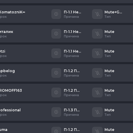
KomatozniK∞
П-1.1 Неадекватное общение
Mute+Gag
грок
Причина
Тип
италик
П-1.1 Неадекватное общение
Mute
грок
Причина
Тип
tzi
П-1.1 Неадекватное общение
Mute
грок
Причина
Тип
apbelog
П-1.2 Писклявый школьник
Mute
грок
Причина
Тип
ROMOFF163
П-1.2 Писклявый школьник
Mute
грок
Причина
Тип
rofessional
П-1.3 Плохой микрофон/флуд
Mute
грок
Причина
Тип
uma
П-1.2 Писклявый школьник
Mute