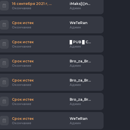
16 сентября 2021 г, 22:46
iMaks[㋛n] ☂
Окончание
Админ
Срок истек
WeTeRan
Окончание
Админ
Срок истек
█ PUB █ СИБИРЬ АТАКУЕТ [18+]
Окончание
Админ
Срок истек
Bro_za_Bro™l PivasiK
Окончание
Админ
Срок истек
Bro_za_Bro™l PivasiK
Окончание
Админ
Срок истек
Bro_za_Bro™l PivasiK
Окончание
Админ
Срок истек
WeTeRan
Окончание
Админ