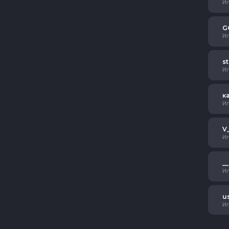
И
G
И
s
И
к
И
V
И
_
И
u
И